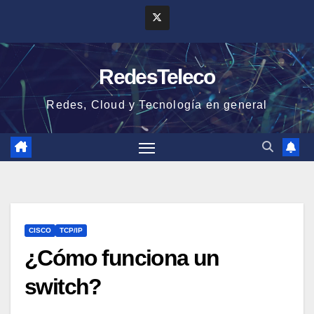
Saltar
al
contenido
RedesTeleco
Redes, Cloud y Tecnología en general
CISCO
TCP/IP
¿Cómo funciona un
switch?