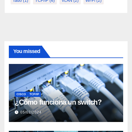
Tado
(1)
TCP/IP
(6)
VLAN
(2)
Wi-Fi
(2)
You missed
CISCO
TCP/IP
¿Cómo funciona un switch?
05/02/2024