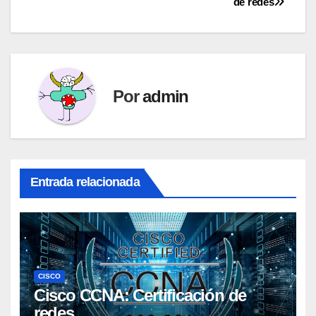
de redes
de
entradas
Por
admin
Entrada relacionada
CISCO
Cisco CCNA: Certificación de
redes