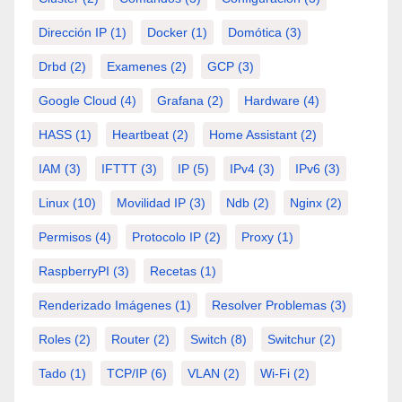
Dirección IP
(1)
Docker
(1)
Domótica
(3)
Drbd
(2)
Examenes
(2)
GCP
(3)
Google Cloud
(4)
Grafana
(2)
Hardware
(4)
HASS
(1)
Heartbeat
(2)
Home Assistant
(2)
IAM
(3)
IFTTT
(3)
IP
(5)
IPv4
(3)
IPv6
(3)
Linux
(10)
Movilidad IP
(3)
Ndb
(2)
Nginx
(2)
Permisos
(4)
Protocolo IP
(2)
Proxy
(1)
RaspberryPI
(3)
Recetas
(1)
Renderizado Imágenes
(1)
Resolver Problemas
(3)
Roles
(2)
Router
(2)
Switch
(8)
Switchur
(2)
Tado
(1)
TCP/IP
(6)
VLAN
(2)
Wi-Fi
(2)