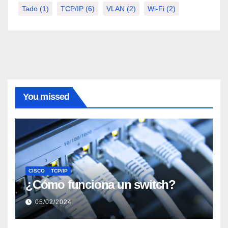
Tado
(1)
TCP/IP
(6)
VLAN
(2)
Wi-Fi
(2)
You missed
CISCO
TCP/IP
¿Cómo funciona un switch?
05/02/2024