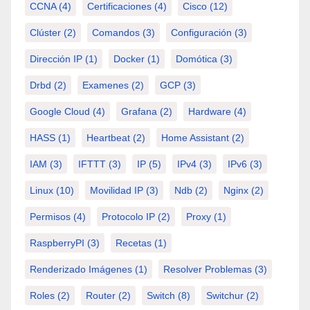
CCNA
(4)
Certificaciones
(4)
Cisco
(12)
Clúster
(2)
Comandos
(3)
Configuración
(3)
Dirección IP
(1)
Docker
(1)
Domótica
(3)
Drbd
(2)
Examenes
(2)
GCP
(3)
Google Cloud
(4)
Grafana
(2)
Hardware
(4)
HASS
(1)
Heartbeat
(2)
Home Assistant
(2)
IAM
(3)
IFTTT
(3)
IP
(5)
IPv4
(3)
IPv6
(3)
Linux
(10)
Movilidad IP
(3)
Ndb
(2)
Nginx
(2)
Permisos
(4)
Protocolo IP
(2)
Proxy
(1)
RaspberryPI
(3)
Recetas
(1)
Renderizado Imágenes
(1)
Resolver Problemas
(3)
Roles
(2)
Router
(2)
Switch
(8)
Switchur
(2)