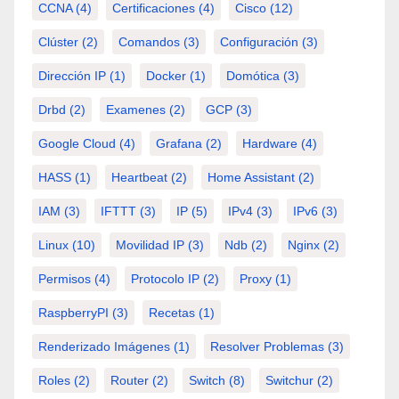
CCNA
(4)
Certificaciones
(4)
Cisco
(12)
Clúster
(2)
Comandos
(3)
Configuración
(3)
Dirección IP
(1)
Docker
(1)
Domótica
(3)
Drbd
(2)
Examenes
(2)
GCP
(3)
Google Cloud
(4)
Grafana
(2)
Hardware
(4)
HASS
(1)
Heartbeat
(2)
Home Assistant
(2)
IAM
(3)
IFTTT
(3)
IP
(5)
IPv4
(3)
IPv6
(3)
Linux
(10)
Movilidad IP
(3)
Ndb
(2)
Nginx
(2)
Permisos
(4)
Protocolo IP
(2)
Proxy
(1)
RaspberryPI
(3)
Recetas
(1)
Renderizado Imágenes
(1)
Resolver Problemas
(3)
Roles
(2)
Router
(2)
Switch
(8)
Switchur
(2)