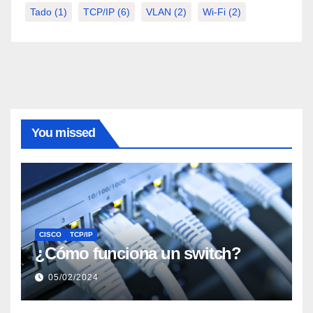
Tado
(1)
TCP/IP
(6)
VLAN
(2)
Wi-Fi
(2)
You missed
CISCO
TCP/IP
¿Cómo funciona un switch?
05/02/2024