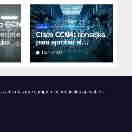
CISCO
Cisco CCNA: consejos
dio
para aprobar el
examen de
13/04/2023
certificación
s adscritas que cumplen los requisitos aplicables.