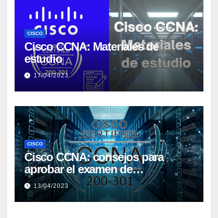
CISCO
Cisco CCNA: Materiales de
estudio
17/04/2023
CISCO
Cisco CCNA: consejos para
aprobar el examen de
certificación
13/04/2023