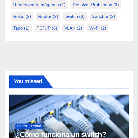
Renderizado Imágenes
(1)
Resolver Problemas
(3)
Roles
(2)
Router
(2)
Switch
(8)
Switchur
(2)
Tado
(1)
TCP/IP
(6)
VLAN
(2)
Wi-Fi
(2)
You missed
CISCO
TCP/IP
¿Cómo funciona un switch?