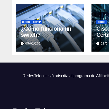
CISCO
TCP/IP
CISCO
¿Cómo funciona un
Cisc
switch?
Certi
05/02/2024
28/0
RedesTeleco está adscrita al programa de Afiliaci