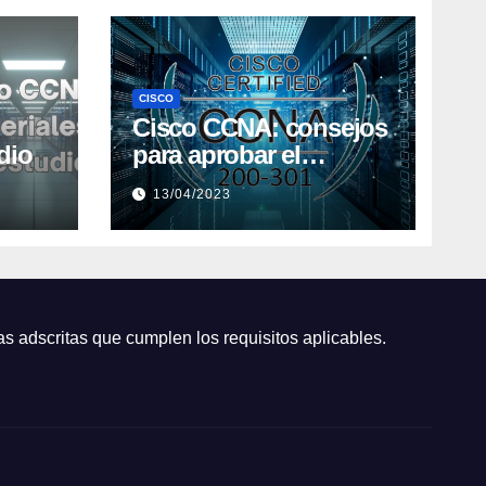
CISCO
Cisco CCNA: consejos
dio
para aprobar el
examen de
13/04/2023
certificación
s adscritas que cumplen los requisitos aplicables.