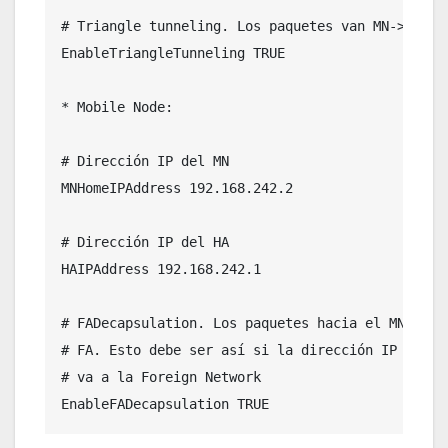
# Triangle tunneling. Los paquetes van MN->FA->HA
EnableTriangleTunneling TRUE

* Mobile Node:

# Dirección IP del MN

MNHomeIPAddress 192.168.242.2

# Dirección IP del HA

HAIPAddress 192.168.242.1

# FADecapsulation. Los paquetes hacia el MN son d
# FA. Esto debe ser así­ si la dirección IP del M
# va a la Foreign Network

EnableFADecapsulation TRUE