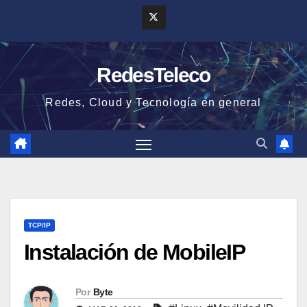
Saltar
al
contenido
RedesTeleco
Redes, Cloud y Tecnología en general
TCP/IP
Instalación de MobileIP
Por
Byte