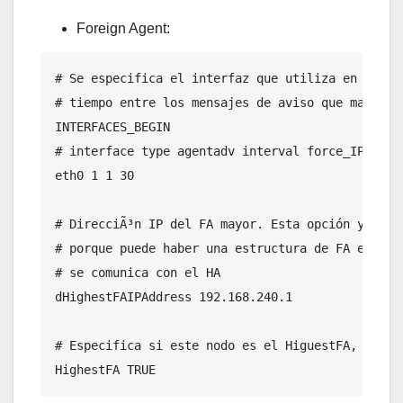
Foreign Agent:
# Se especifica el interfaz que utiliza en FA, y 
# tiempo entre los mensajes de aviso que manda.

INTERFACES_BEGIN

# interface type agentadv interval force_IP_addr

eth0 1 1 30

# DirecciÃ³n IP del FA mayor. Esta opción y la si
# porque puede haber una estructura de FA en árbo
# se comunica con el HA

dHighestFAIPAddress 192.168.240.1

# Especifica si este nodo es el HiguestFA, quien 
HighestFA TRUE