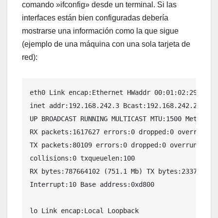
comando »ifconfig» desde un terminal. Si las
interfaces están bien configuradas debería
mostrarse una información como la que sigue
(ejemplo de una máquina con una sola tarjeta de
red):
eth0 Link encap:Ethernet HWaddr 00:01:02:29:3E:59
inet addr:192.168.242.3 Bcast:192.168.242.255 Mas
UP BROADCAST RUNNING MULTICAST MTU:1500 Metric:1

RX packets:1617627 errors:0 dropped:0 overruns:0 
TX packets:80109 errors:0 dropped:0 overruns:0 ca
collisions:0 txqueuelen:100

RX bytes:787664102 (751.1 Mb) TX bytes:23374191 (
Interrupt:10 Base address:0xd800

lo Link encap:Local Loopback
