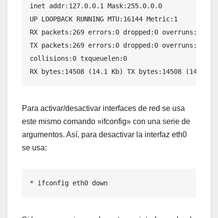
inet addr:127.0.0.1 Mask:255.0.0.0

UP LOOPBACK RUNNING MTU:16144 Metric:1

RX packets:269 errors:0 dropped:0 overruns:0 fram
TX packets:269 errors:0 dropped:0 overruns:0 carr
collisions:0 txqueuelen:0

RX bytes:14508 (14.1 Kb) TX bytes:14508 (14.1 Kb
Para activar/desactivar interfaces de red se usa
este mismo comando »ifconfig» con una serie de
argumentos. Así, para desactivar la interfaz eth0
se usa:
* ifconfig eth0 down