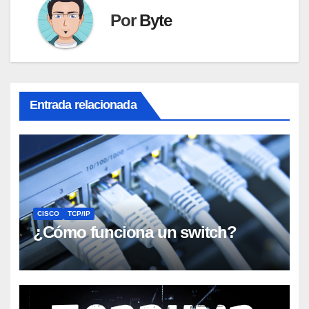
Por
Byte
Entrada relacionada
CISCO
TCP/IP
¿Cómo funciona un switch?