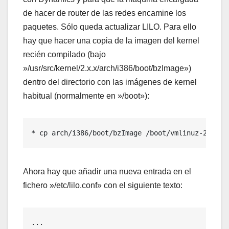
de hacer de router de las redes encamine los
paquetes. Sólo queda actualizar LILO. Para ello
hay que hacer una copia de la imagen del kernel
recién compilado (bajo
»/usr/src/kernel/2.x.x/arch/i386/boot/bzImage»)
dentro del directorio con las imágenes de kernel
habitual (normalmente en »/boot»):
* cp arch/i386/boot/bzImage /boot/vmlinuz-2.x.x
Ahora hay que añadir una nueva entrada en el
fichero »/etc/lilo.conf» con el siguiente texto:
...
